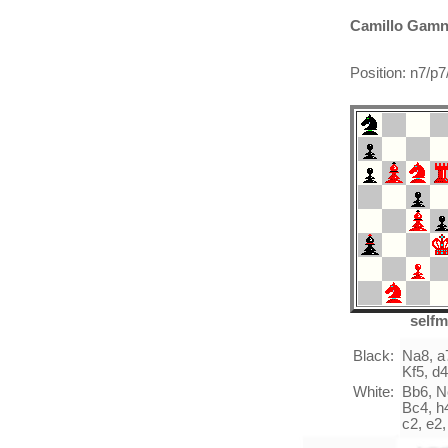
Camillo Gamni
Position: n7/
selfm
Black:
Na8, a7
Kf5, d4
White:
Bb6, N
Bc4, h4
c2, e2