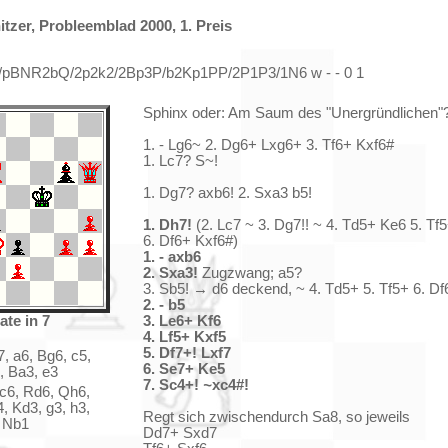
tzer, Probleemblad 2000, 1. Preis
p7/pBNR2bQ/2p2k2/2Bp3P/b2Kp1PP/2P1P3/1N6 w - - 0 1
Sphinx oder: Am Saum des "Unergründlichen"
1. - Lg6~ 2. Dg6+ Lxg6+ 3. Tf6+ Kxf6#
1. Lc7? S~!
1. Dg7? axb6! 2. Sxa3 b5!
1. Dh7!
(2. Lc7 ~ 3. Dg7!! ~ 4. Td5+ Ke6 5. Tf
6. Df6+ Kxf6#)
1. - axb6
2. Sxa3!
Zugzwang; a5?
3. Sb5! → d6 deckend, ~ 4. Td5+ 5. Tf5+ 6. Df
2. - b5
ate in 7
3. Le6+ Kf6
4. Lf5+ Kxf5
5. Df7+! Lxf7
, a6, Bg6, c5,
6. Se7+ Ke5
, Ba3, e3
7. Sc4+!
~
xc4#!
c6, Rd6, Qh6,
, Kd3, g3, h3,
Regt sich zwischendurch Sa8, so jeweils
, Nb1
Dd7+ Sxd7