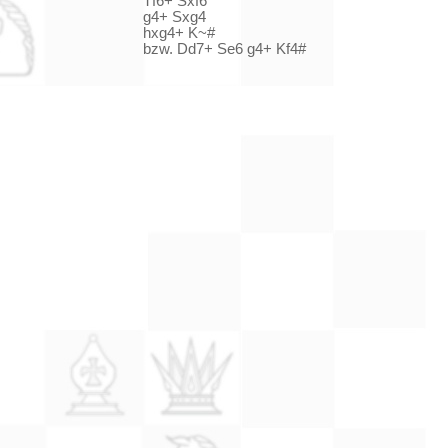
Tf6+ Sxf6
g4+ Sxg4
hxg4+ K~#
bzw. Dd7+ Se6 g4+
Kf4#