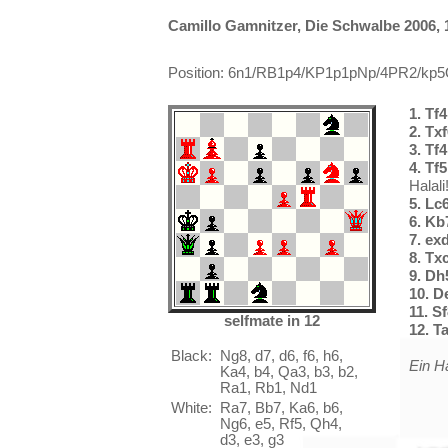
Camillo Gamnitzer, Die Schwalbe 2006, 1
Position: 6n1/RB1p4/KP1p1pNp/4PR2/kp5Q
1. Tf4
2. Tx
3. Tf
4. Tf
Halali
5. Lc
6. Kb
7. ex
8. Tx
9. Dh
10. D
11. S
selfmate in 12
12. T
Black:
Ng8, d7, d6, f6, h6,
Ein 
Ka4, b4, Qa3, b3, b2,
Ra1, Rb1, Nd1
White:
Ra7, Bb7, Ka6, b6,
Ng6, e5, Rf5, Qh4,
d3, e3, g3